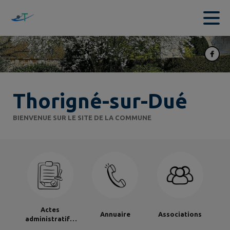
Contenu
Menu
Recherche
Pied de page
Thorigné-sur-Dué
BIENVENUE SUR LE SITE DE LA COMMUNE
Actes
Annuaire
Associations
administratifs,
délibérations